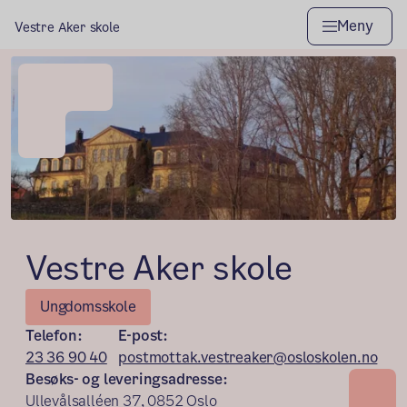
Meny
Vestre Aker skole
Vestre Aker skole
Ungdomsskole
Telefon:
E-post:
23 36 90 40
postmottak.vestreaker@osloskolen.no
Besøks- og leveringsadresse:
Ullevålsalléen 37, 0852 Oslo