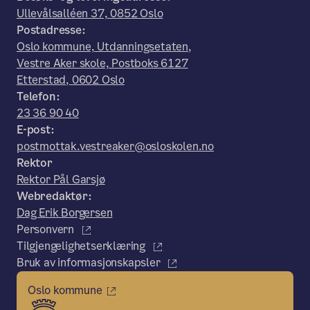
Ullevålsalléen 37, 0852 Oslo
Postadresse:
Oslo kommune, Utdanningsetaten,
Vestre Aker skole, Postboks 6127
Etterstad, 0602 Oslo
Telefon:
23 36 90 40
E-post:
postmottak.vestreaker@osloskolen.no
Rektor
Rektor Pål Garsjø
Webredaktør:
Dag Erik Borgersen
Personvern
Tilgjengelighetserklæring
Bruk av informasjonskapsler
Oslo kommune