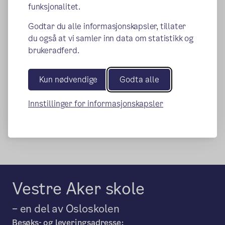
funksjonalitet.
Nåværende skole sender inn søknadsskjema med
relevant dokumentasjon
Godtar du alle informasjonskapsler, tillater
Søknaden med vedlegg sendes til Oslo kommune,
du også at vi samler inn data om statistikk og
Utdanningsadministrasjonen v/EER, Pb 6127
brukeradferd.
Etterstad, 0602 Oslo.
Kun nødvendige
Godta alle
Publisert:
09.10.2020
Endret:
02.12.2021
Innstillinger for informasjonskapsler
Vestre Aker skole
– en del av Osloskolen
Besøks- og leveringsadresse: