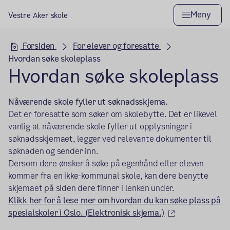
Meny
Vestre Aker skole
Hovedseksjon
Forsiden
For elever og foresatte
Hvordan søke skoleplass
Hvordan søke skoleplass
Nåværende skole fyller ut søknadsskjema.
Det er foresatte som søker om skolebytte. Det er likevel
vanlig at nåværende skole fyller ut opplysninger i
søknadsskjemaet, legger ved relevante dokumenter til
søknaden og sender inn.
Dersom dere ønsker å søke på egenhånd eller eleven
kommer fra en ikke-kommunal skole, kan dere benytte
skjemaet på siden dere finner i lenken under.
Klikk her for å lese mer om hvordan du kan søke plass på
(ekstern lenke
spesialskoler i Oslo. (Elektronisk skjema.)