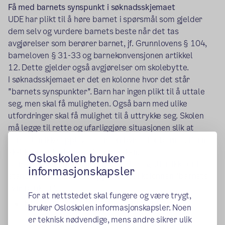
Få med barnets synspunkt i søknadsskjemaet
UDE har plikt til å høre barnet i spørsmål som gjelder
dem selv og vurdere barnets beste når det tas
avgjørelser som berører barnet, jf. Grunnlovens § 104,
barneloven § 31-33 og barnekonvensjonen artikkel
12. Dette gjelder også avgjørelser om skolebytte.
I søknadsskjemaet er det en kolonne hvor det står
"barnets synspunkter". Barn har ingen plikt til å uttale
seg, men skal få muligheten. Også barn med ulike
utfordringer skal få mulighet til å uttrykke seg. Skolen
må legge til rette og ufarliggjøre situasjonen slik at
samtalen ikke oppleves som en byrde for barnet. Barnet
skal kunne uttale seg fritt om saken.
Osloskolen bruker
Dersom barnet ikke ønsker å uttale seg eller ikke er i
informasjonskapsler
stand til det, skal dere oppgi dette i kolonnen "barnets
synspunkter".
For at nettstedet skal fungere og være trygt,
Nåværende skole legger ved relevant
bruker Osloskolen informasjonskapsler. Noen
dokumentasjon
er teknisk nødvendige, mens andre sikrer ulik